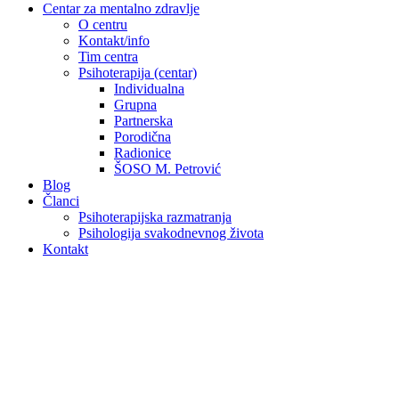
Centar za mentalno zdravlje
O centru
Kontakt/info
Tim centra
Psihoterapija (centar)
Individualna
Grupna
Partnerska
Porodična
Radionice
ŠOSO M. Petrović
Blog
Članci
Psihoterapijska razmatranja
Psihologija svakodnevnog života
Kontakt