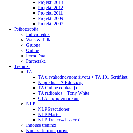
Projekti 2013
Projekti 2012
Projekti 2011
Projekti 2009
Projekti 2007
Psihoterapija
Individualna
Walk & Talk
Grupna
Online
Porodična
Partnerska
Treninzi
TA
TA u svakodnevnom životu + TA 101 Sertifikat
Napredna TA Edukacija
TA Online edukacija
TA radionica – Tony White
CTA – pripremni kurs
NLP
NLP Practitioner
NLP Master
NLP Trener – Uskoro!
Inhouse treninzi
Kurs za bračne parove