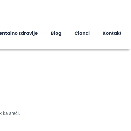
entalno zdravlje
Blog
Članci
Kontakt
 ka sreći.