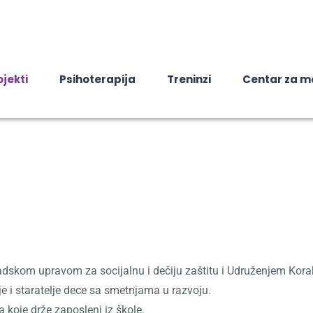
ojekti
Psihoterapija
Treninzi
Centar za m
radskom upravom za socijalnu i dečiju zaštitu i Udruženjem Korak
je i staratelje dece sa smetnjama u razvoju.
 koje drže zaposleni iz škole.