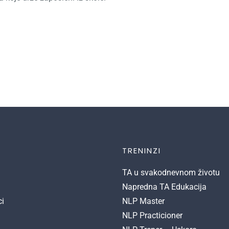
TRENINZI
TA u svakodnevnom životu
Napredna TA Edukacija
ci
NLP Master
NLP Practicioner