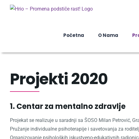
Skip
to
content
Početna
O Nama
Pr
Projekti 2020
1. Centar za mentalno zdravlje
Projekat se realizuje u saradnji sa ŠOSO Milan Petrović, G
Pružanje individualne psihoterapije i savetovanja za roditel
Organizovanje psiholoških iskustveno-edukativnih radionica