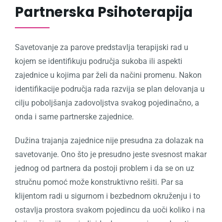
Partnerska Psihoterapija
Savetovanje za parove predstavlja terapijski rad u
kojem se identifikuju područja sukoba ili aspekti
zajednice u kojima par želi da načini promenu. Nakon
identifikacije područja rada razvija se plan delovanja u
cilju poboljšanja zadovoljstva svakog pojedinačno, a
onda i same partnerske zajednice.
Dužina trajanja zajednice nije presudna za dolazak na
savetovanje. Ono što je presudno jeste svesnost makar
jednog od partnera da postoji problem i da se on uz
stručnu pomoć može konstruktivno rešiti. Par sa
klijentom radi u sigurnom i bezbednom okruženju i to
ostavlja prostora svakom pojedincu da uoči koliko i na