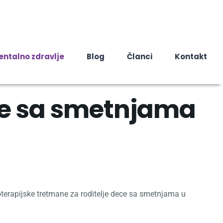
entalno zdravlje
Blog
Članci
Kontakt
ece sa smetnjama
terapijske tretmane za roditelje dece sa smetnjama u