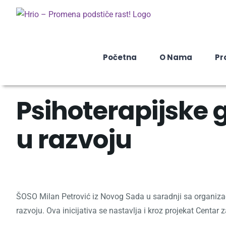
Skip
to
content
Početna
O Nama
Pr
Psihoterapijske 
u razvoju
ŠOSO Milan Petrović iz Novog Sada u saradnji sa organizac
razvoju. Ova inicijativa se nastavlja i kroz projekat Centar 