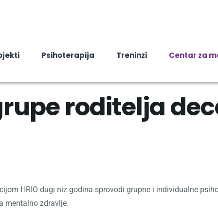
ojekti
Psihoterapija
Treninzi
Centar za m
grupe roditelja d
ijom HRIO dugi niz godina sprovodi grupne i individualne psiho
za mentalno zdravlje.