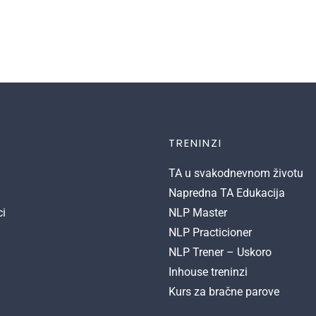
TRENINZI
TA u svakodnevnom životu
Napredna TA Edukacija
ci
NLP Master
NLP Practicioner
NLP Trener – Uskoro
Inhouse treninzi
Kurs za bračne parove