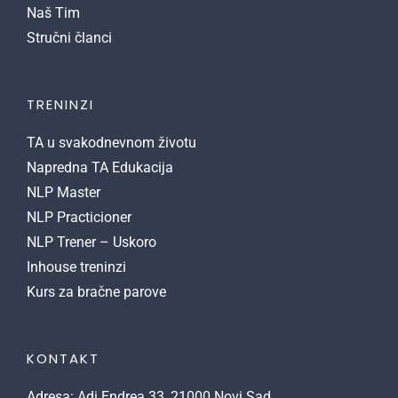
Naš Tim
Stručni članci
TRENINZI
TA u svakodnevnom životu
Napredna TA Edukacija
NLP Master
NLP Practicioner
NLP Trener – Uskoro
Inhouse treninzi
Kurs za bračne parove
KONTAKT
Adresa: Adi Endrea 33, 21000 Novi Sad