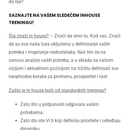
do nje?
SAZNAJTE NA VAŠEM SLEDEĆEM INHOUSE
TRENINGU!
Šta znači in house?
– Znači da smo tu. Kod vas. Znači
da su sva naša čula uključena u definisanje vaših
potreba i mapiranje nedostataka. Naš tim će na
osnovu analize vaših potreba, a u skladu sa vašom
vizijom i aktuelnom pozicijom na tržištu definisati sve
neophodne korake za promenu, prosperitet i rast.
Zašto je in house bolji od standardnih treninga?
Zato što u potpunosti odgovara vašim
potrebama.
Zato što ste Vi ti koji definišu prioritete i određuju
dinamiku.