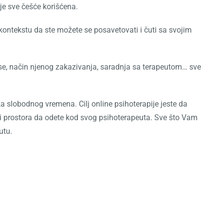
je sve češće korišćena.
kontekstu da ste možete se posavetovati i čuti sa svojim
anse, način njenog zakazivanja, saradnja sa terapeutom… sve
 slobodnog vremena. Cilj online psihoterapije jeste da
 prostora da odete kod svog psihoterapeuta. Sve što Vam
utu.