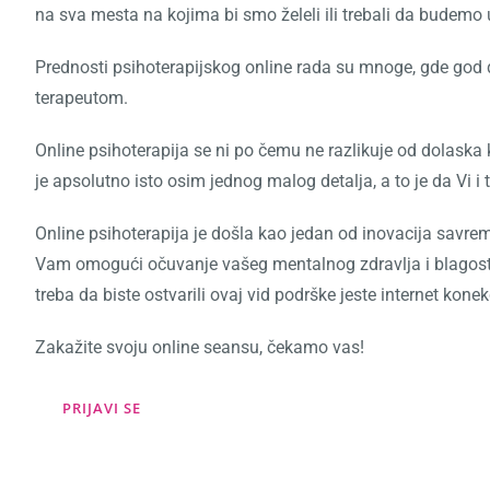
na sva mesta na kojima bi smo želeli ili trebali da budemo
Prednosti psihoterapijskog online rada su mnoge, gde god d
terapeutom.
Online psihoterapija se ni po čemu ne razlikuje od dolaska
je apsolutno isto osim jednog malog detalja, a to je da Vi i te
Online psihoterapija je došla kao jedan od inovacija savr
Vam omogući očuvanje vašeg mentalnog zdravlja i blagosta
treba da biste ostvarili ovaj vid podrške jeste internet kon
Zakažite svoju online seansu, čekamo vas!
PRIJAVI SE