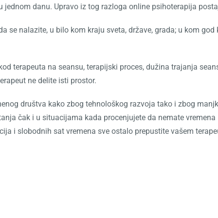
 u jednom danu. Upravo iz tog razloga online psihoterapija posta
a se nalazite, u bilo kom kraju sveta, države, grada; u kom god 
 kod terapeuta na seansu, terapijski proces, dužina trajanja se
rapeut ne delite isti prostor.
emenog društva kako zbog tehnološkog razvoja tako i zbog manjka
nja čak i u situacijama kada procenjujete da nemate vremena i
ekcija i slobodnih sat vremena sve ostalo prepustite vašem terape