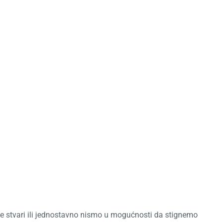
pija
e stvari ili jednostavno nismo u mogućnosti da stignemo