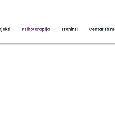
ojekti
Psihoterapija
Treninzi
Centar za m