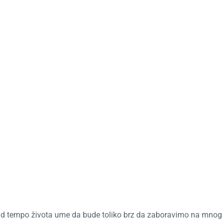
ine Psihotera
kad tempo života ume da bude toliko brz da zaboravimo na mnog