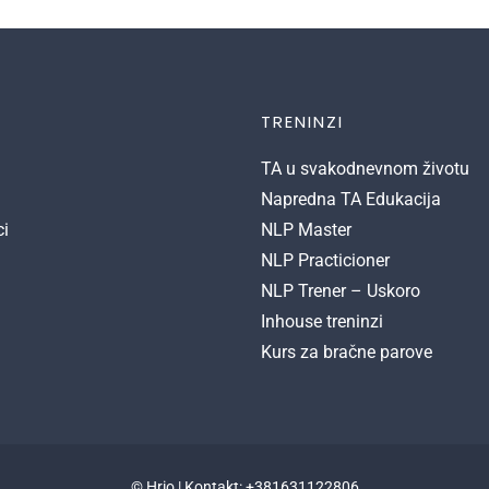
TRENINZI
TA u svakodnevnom životu
Napredna TA Edukacija
ci
NLP Master
NLP Practicioner
NLP Trener – Uskoro
Inhouse treninzi
Kurs za bračne parove
© Hrio | Kontakt: +381631122806