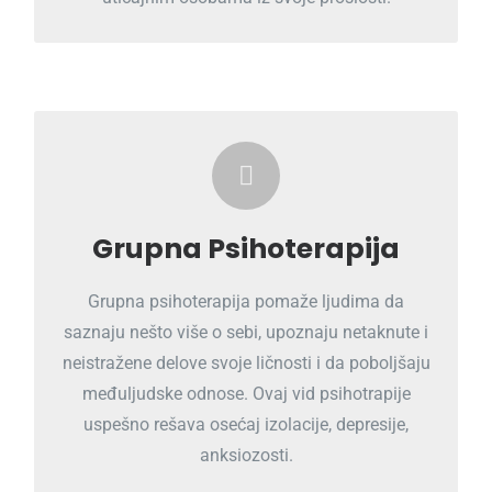
Razmislite o grupnoj psihoterapiji!
PROČITAJ VIŠE
Grupna Psihoterapija
Grupna psihoterapija pomaže ljudima da
saznaju nešto više o sebi, upoznaju netaknute i
neistražene delove svoje ličnosti i da poboljšaju
međuljudske odnose. Ovaj vid psihotrapije
uspešno rešava osećaj izolacije, depresije,
anksiozosti.