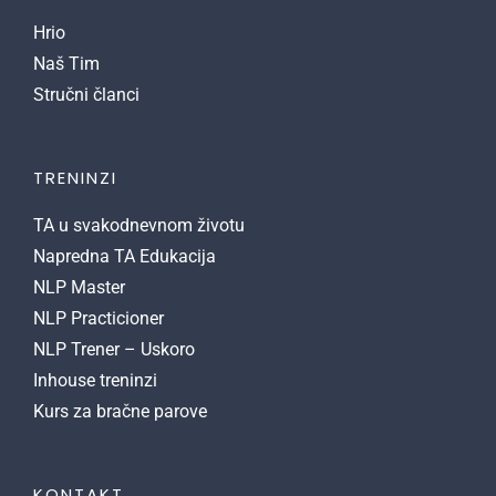
Hrio
Naš Tim
Stručni članci
TRENINZI
TA u svakodnevnom životu
Napredna TA Edukacija
NLP Master
NLP Practicioner
NLP Trener – Uskoro
Inhouse treninzi
Kurs za bračne parove
KONTAKT