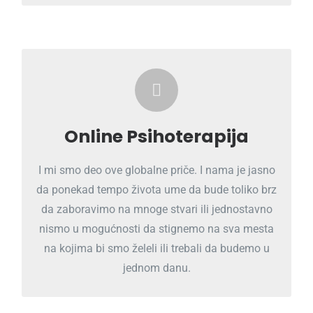
Razmislite o online psihoterapiji!
PROČITAJ VIŠE
Online Psihoterapija
I mi smo deo ove globalne priče. I nama je jasno
da ponekad tempo života ume da bude toliko brz
da zaboravimo na mnoge stvari ili jednostavno
nismo u mogućnosti da stignemo na sva mesta
na kojima bi smo želeli ili trebali da budemo u
jednom danu.