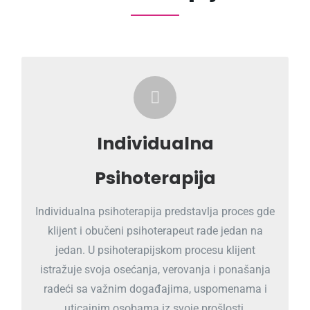
Razmislite o individualnoj psihoterapiji!
PROČITAJ VIŠE
Individualna
Psihoterapija
Individualna psihoterapija predstavlja proces gde
klijent i obučeni psihoterapeut rade jedan na
jedan. U psihoterapijskom procesu klijent
istražuje svoja osećanja, verovanja i ponašanja
radeći sa važnim događajima, uspomenama i
uticajnim osobama iz svoje prošlosti.