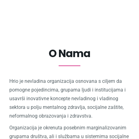
PRIJAVI SE
O Nama
Hrio je nevladina organizacija osnovana s ciljem da
pomogne pojedincima, grupama ljudi i institucijama i
usavrši inovativne koncepte nevladinog i vladinog
sektora u polju mentalnog zdravlja, socijalne zaštite,
neformalnog obrazovanja i zdravstva.
Organizacija je okrenuta posebnim marginalizovanim
grupama društva, ali i službama u sistemima socijalne