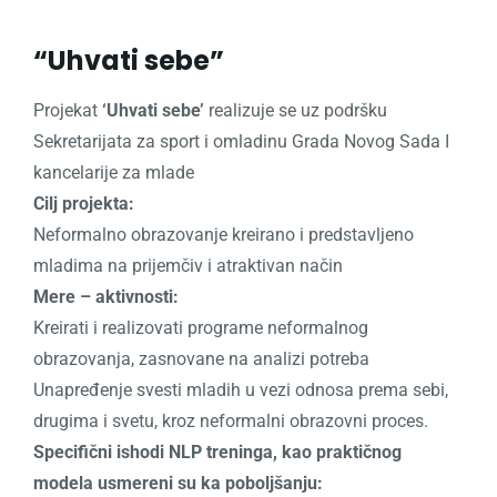
“Uhvati sebe”
Projekat
‘Uhvati sebe’
realizuje se uz podršku
Sekretarijata za sport i omladinu Grada Novog Sada I
kancelarije za mlade
Cilj projekta:
Neformalno obrazovanje kreirano i predstavljeno
mladima na prijemčiv i atraktivan način
Mere – aktivnosti:
Kreirati i realizovati programe neformalnog
obrazovanja, zasnovane na analizi potreba
Unapređenje svesti mladih u vezi odnosa prema sebi,
drugima i svetu, kroz neformalni obrazovni proces.
Specifični ishodi NLP treninga, kao praktičnog
modela usmereni su ka poboljšanju: