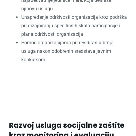
najadekvatnije jedinice mere, koja definiše
njihovu uslugu
Unapređenje održivosti organizacija kroz podrška
pri dizajniranju specifičnih skala participacije i
plana održivosti organizacija
Pomoć organizacijama pri revidiranju broja
usluga nakon odobrenih sredstava javnim
konkursom
Razvoj usluga socijalne zaštite
kroz monitoring i evaluaciju