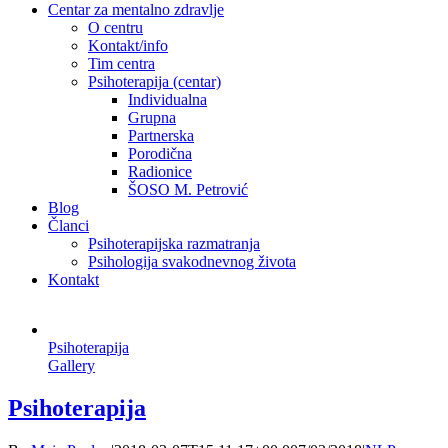
Centar za mentalno zdravlje
O centru
Kontakt/info
Tim centra
Psihoterapija (centar)
Individualna
Grupna
Partnerska
Porodična
Radionice
ŠOSO M. Petrović
Blog
Članci
Psihoterapijska razmatranja
Psihologija svakodnevnog života
Kontakt
Psihoterapija
Gallery
Psihoterapija