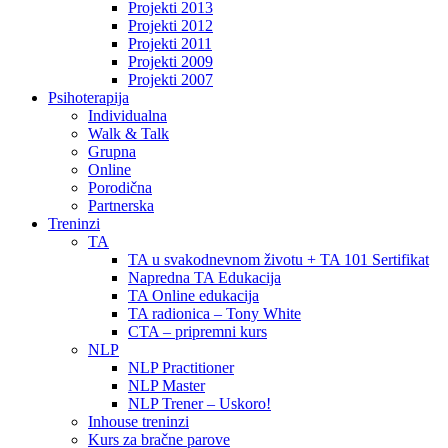
Projekti 2013
Projekti 2012
Projekti 2011
Projekti 2009
Projekti 2007
Psihoterapija
Individualna
Walk & Talk
Grupna
Online
Porodična
Partnerska
Treninzi
TA
TA u svakodnevnom životu + TA 101 Sertifikat
Napredna TA Edukacija
TA Online edukacija
TA radionica – Tony White
CTA – pripremni kurs
NLP
NLP Practitioner
NLP Master
NLP Trener – Uskoro!
Inhouse treninzi
Kurs za bračne parove